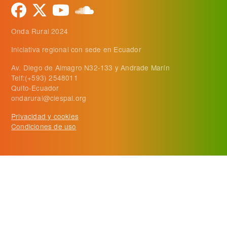
Onda Rural 2024
Iniciativa regional con sede en Ecuador
Av. Diego de Almagro N32-133 y Andrade Marín
Telf:(+593) 2548011
Quito-Ecuador
ondarural@ciespal.org
Privacidad y cookies
Condiciones de uso