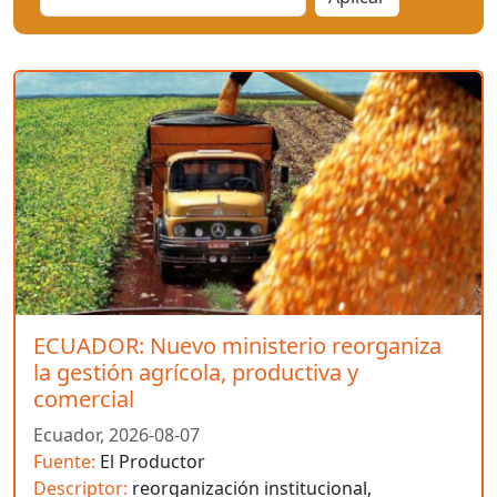
ECUADOR: Nuevo ministerio reorganiza
la gestión agrícola, productiva y
comercial
Ecuador,
2026-08-07
Fuente:
El Productor
Descriptor:
reorganización institucional,