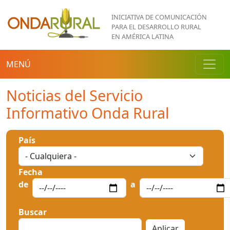
Pasar al contenido principal
INICIATIVA DE COMUNICACIÓN
PARA EL DESARROLLO RURAL
EN AMÉRICA LATINA
MENÚ
Noticias del Servicio
Informativo Onda Rural
País
Fecha
Fecha
Fecha
de
a
Buscar
Aplicar