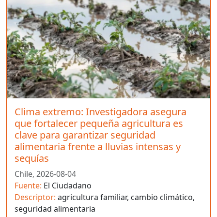
Clima extremo: Investigadora asegura
que fortalecer pequeña agricultura es
clave para garantizar seguridad
alimentaria frente a lluvias intensas y
sequías
Chile,
2026-08-04
Fuente:
El Ciudadano
Descriptor:
agricultura familiar, cambio climático,
seguridad alimentaria