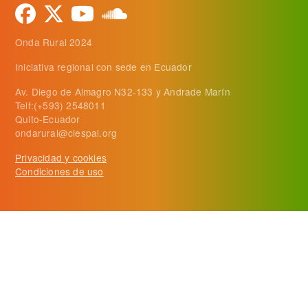
Onda Rural 2024
Iniciativa regional con sede en Ecuador
Av. Diego de Almagro N32-133 y Andrade Marín
Telf:(+593) 2548011
Quito-Ecuador
ondarural@ciespal.org
Privacidad y cookies
Condiciones de uso