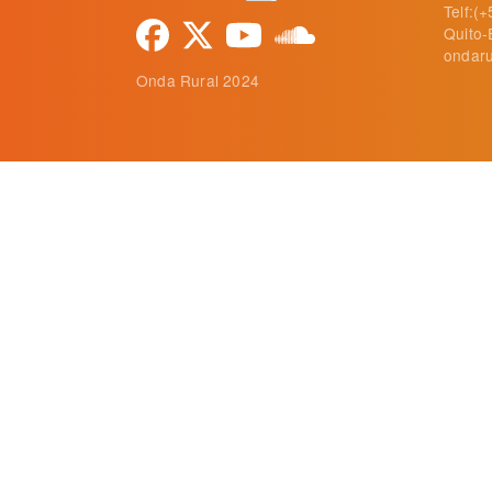
Telf:(
Quito-
ondaru
Onda Rural 2024