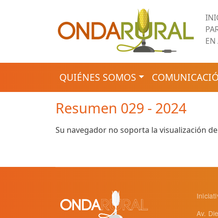
Pasar al contenido principal
IN
PA
EN
NAVEGACIÓN PRINCIPAL
QUIÉNES SOMOS
COMUNICACIÓ
Resumen 029 - 2024
Su navegador no soporta la visualización de
Inicia
Av. Di