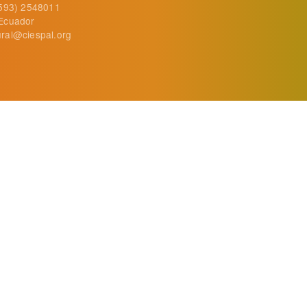
+593) 2548011
Ecuador
ral@ciespal.org