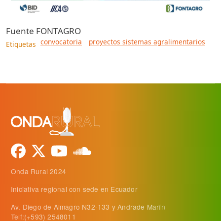
Fuente
FONTAGRO
convocatoria
proyectos sistemas agralimentarios
Etiquetas
Onda Rural 2024
Iniciativa regional con sede en Ecuador
Av. Diego de Almagro N32-133 y Andrade Marín
Telf:(+593) 2548011