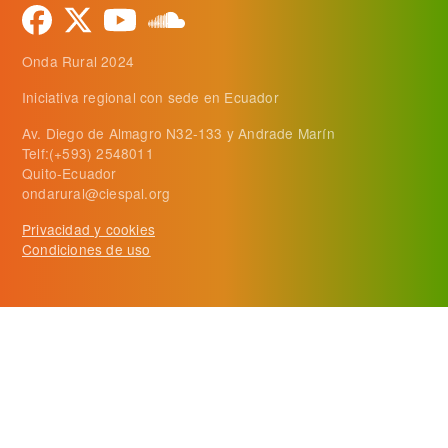
Onda Rural 2024
Iniciativa regional con sede en Ecuador
Av. Diego de Almagro N32-133 y Andrade Marín
Telf:(+593) 2548011
Quito-Ecuador
ondarural@ciespal.org
Privacidad y cookies
Condiciones de uso