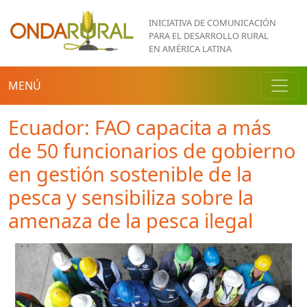
Pasar al contenido principal
INICIATIVA DE COMUNICACIÓN
PARA EL DESARROLLO RURAL
EN AMÉRICA LATINA
MENÚ
Ecuador: FAO capacita a más
de 50 funcionarios de gobierno
en gestión sostenible de la
pesca y sensibiliza sobre la
amenaza de la pesca ilegal