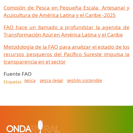
Comisión de Pesca en Pequeña Escala, Artesanal y
Acuicultura de América Latina y el Caribe -2025
FAO hace un llamado a profundizar la agenda de
Transformación Azul en América Latina y el Caribe
Metodología de la FAO para analizar el estado de los
recursos pesqueros del Pacífico Sureste impulsa la
transparencia en el sector
Fuente
FAO
pesca
pesca ilegal
gestión sostenible
Etiquetas