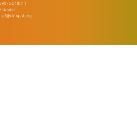
+593) 2548011
Ecuador
ral@ciespal.org