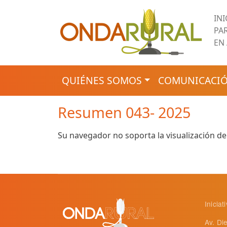
Pasar al contenido principal
IN
PA
EN
NAVEGACIÓN PRINCIPAL
QUIÉNES SOMOS
COMUNICACIÓ
Resumen 043- 2025
Su navegador no soporta la visualización de
Inicia
Av. Di