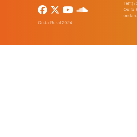
Telf:(
Quito-
ondaru
Onda Rural 2024