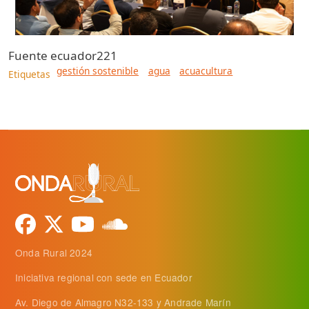
Fuente
ecuador221
gestión sostenible
agua
acuacultura
Etiquetas
Onda Rural 2024
Iniciativa regional con sede en Ecuador
Av. Diego de Almagro N32-133 y Andrade Marín