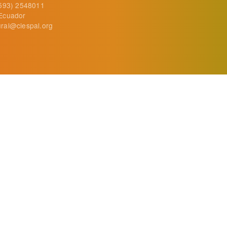
+593) 2548011
Ecuador
ral@ciespal.org