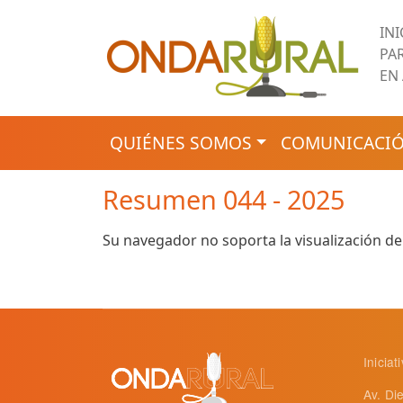
Pasar al contenido principal
IN
PA
EN
NAVEGACIÓN PRINCIPAL
QUIÉNES SOMOS
COMUNICACIÓ
Resumen 044 - 2025
Su navegador no soporta la visualización de
Inicia
Av. Di