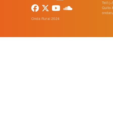
Telf:(
Quito-
ondaru
Onda Rural 2024