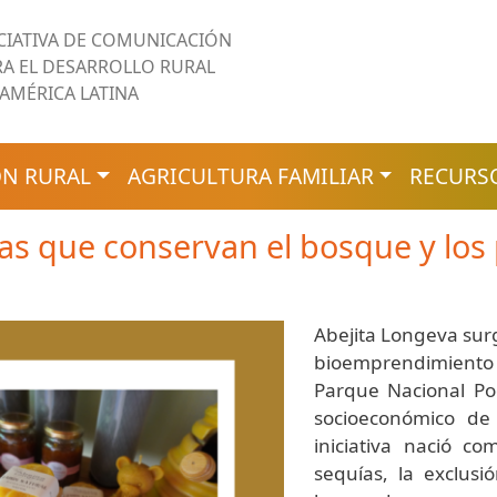
ICIATIVA DE COMUNICACIÓN
RA EL DESARROLLO RURAL
 AMÉRICA LATINA
N RURAL
AGRICULTURA FAMILIAR
RECURS
las que conservan el bosque y los 
Abejita Longeva sur
bioemprendimiento
Parque Nacional Po
socioeconómico de
iniciativa nació co
sequías, la exclusió