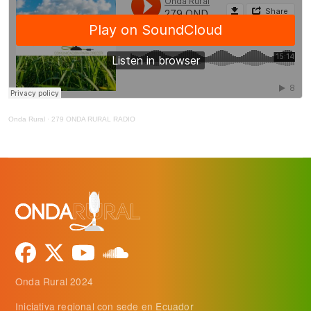
Onda Rural
·
279 ONDA RURAL RADIO
Onda Rural 2024
Iniciativa regional con sede en Ecuador