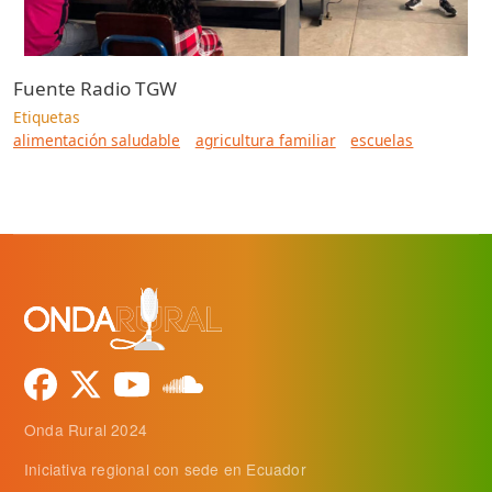
Fuente
Radio TGW
Etiquetas
alimentación saludable
agricultura familiar
escuelas
Onda Rural 2024
Iniciativa regional con sede en Ecuador