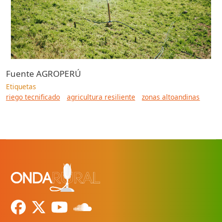
Fuente
AGROPERÚ
Etiquetas
riego tecnificado
agricultura resiliente
zonas altoandinas