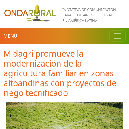
Pasar al contenido principal
INICIATIVA DE COMUNICACIÓN
PARA EL DESARROLLO RURAL
EN AMÉRICA LATINA
MENÚ
Midagri promueve la
modernización de la
agricultura familiar en zonas
altoandinas con proyectos de
riego tecnificado