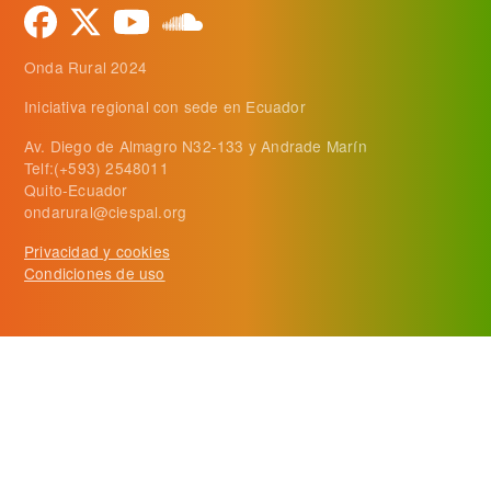
Onda Rural 2024
Iniciativa regional con sede en Ecuador
Av. Diego de Almagro N32-133 y Andrade Marín
Telf:(+593) 2548011
Quito-Ecuador
ondarural@ciespal.org
Privacidad y cookies
Condiciones de uso