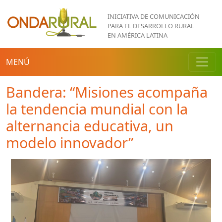
Pasar al contenido principal
INICIATIVA DE COMUNICACIÓN
PARA EL DESARROLLO RURAL
EN AMÉRICA LATINA
MENÚ
Bandera: “Misiones acompaña
la tendencia mundial con la
alternancia educativa, un
modelo innovador”