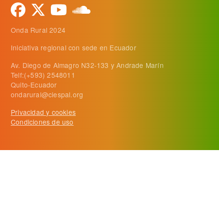
Onda Rural 2024
Iniciativa regional con sede en Ecuador
Av. Diego de Almagro N32-133 y Andrade Marín
Telf:(+593) 2548011
Quito-Ecuador
ondarural@ciespal.org
Privacidad y cookies
Condiciones de uso