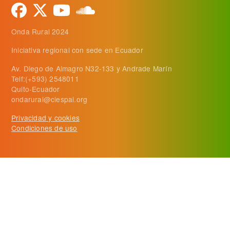
Onda Rural 2024
Iniciativa regional con sede en Ecuador
Av. Diego de Almagro N32-133 y Andrade Marín
Telf:(+593) 2548011
Quito-Ecuador
ondarural@ciespal.org
Privacidad y cookies
Condiciones de uso