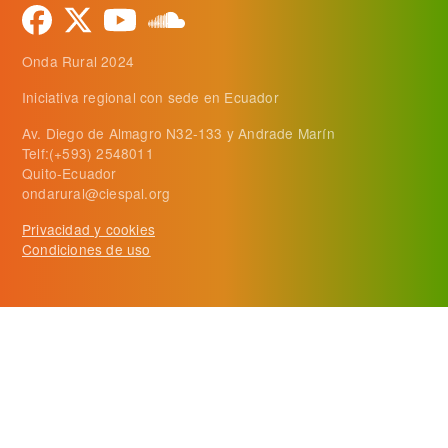
Onda Rural 2024
Iniciativa regional con sede en Ecuador
Av. Diego de Almagro N32-133 y Andrade Marín
Telf:(+593) 2548011
Quito-Ecuador
ondarural@ciespal.org
Privacidad y cookies
Condiciones de uso