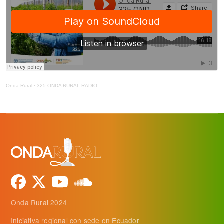
Onda Rural
·
325 ONDA RURAL RADIO
Onda Rural 2024
Iniciativa regional con sede en Ecuador