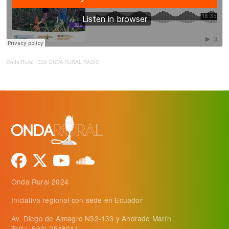
Onda Rural
·
329 ONDA RURAL RADIO
Onda Rural 2024
Iniciativa regional con sede en Ecuador
Av. Diego de Almagro N32-133 y Andrade Marín
Telf:(+593) 2548011