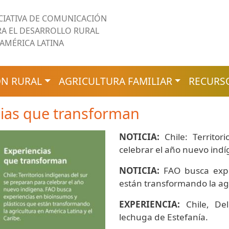
ICIATIVA DE COMUNICACIÓN
RA EL DESARROLLO RURAL
 AMÉRICA LATINA
N RURAL
AGRICULTURA FAMILIAR
RECURS
ias que transforman
NOTICIA:
Chile: Territor
celebrar el año nuevo ind
NOTICIA:
FAO busca exper
están transformando la agr
EXPERIENCIA:
Chile, Del
lechuga de Estefanía.