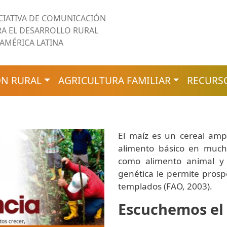
ICIATIVA DE COMUNICACIÓN
RA EL DESARROLLO RURAL
 AMÉRICA LATINA
N RURAL
AGRICULTURA FAMILIAR
RECURS
El maíz es un cereal am
alimento básico en mucho
como alimento animal y u
genética le permite prospe
templados (FAO, 2003).
Escuchemos el