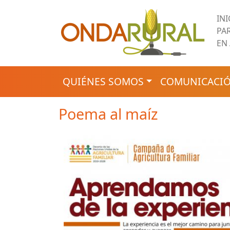
Pasar al contenido principal
IN
PA
EN
NAVEGACIÓN PRINCIPAL
QUIÉNES SOMOS
COMUNICACIÓ
Poema al maíz