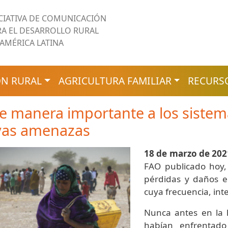
ICIATIVA DE COMUNICACIÓN
RA EL DESARROLLO RURAL
 AMÉRICA LATINA
N RURAL
AGRICULTURA FAMILIAR
RECURS
de manera importante a los sistem
vas amenazas
18 de marzo de 202
FAO publicado hoy, 
pérdidas y daños e
cuya frecuencia, in
Nunca antes en la h
habían enfrentad