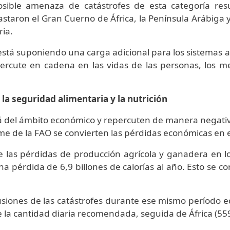
sible amenaza de catástrofes de esta categoría re
staron el Gran Cuerno de África, la Península Arábiga y
ia.
stá suponiendo una carga adicional para los sistemas 
epercute en cadena en las vidas de las personas, los 
 la seguridad alimentaria y la nutrición
lá del ámbito económico y repercuten de manera negativ
rme de la FAO se convierten las pérdidas económicas en e
e las pérdidas de producción agrícola y ganadera en l
a pérdida de 6,9 billones de calorías al año. Esto se c
cusiones de las catástrofes durante ese mismo período e
e la cantidad diaria recomendada, seguida de África (559 c