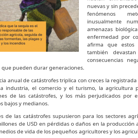
nuevas y sin preced
fenómenos mete
inusualmente num
amenazas biológic
enfermedad por cor
afirma que estos 
también devastan
consecuencias neg
al que pueden durar generaciones.
ia anual de catástrofes triplica con creces la registrad
la industria, el comercio y el turismo, la agricultur
nes de las catástrofes, y los más perjudicados por 
os bajos y medianos.
es de las catástrofes supusieron para los sectores agr
millones de USD en pérdidas o daños en la producción 
medios de vida de los pequeños agricultores y los agricul