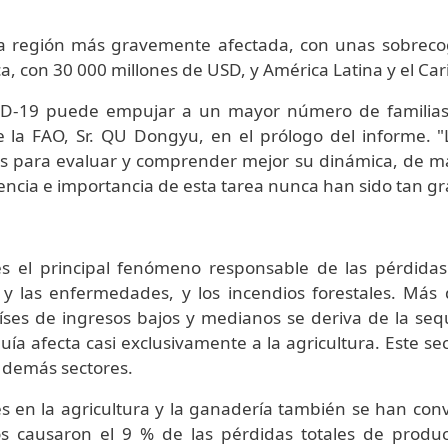
 la región más gravemente afectada, con unas sobre
ca, con 30 000 millones de USD, y América Latina y el Ca
VID-19 puede empujar a un mayor número de familias
de la FAO, Sr. QU Dongyu, en el prólogo del informe. 
os para evaluar y comprender mejor su dinámica, de m
ncia e importancia de esta tarea nunca han sido tan g
es el principal fenómeno responsable de las pérdidas
s y las enfermedades, y los incendios forestales. Más
ses de ingresos bajos y medianos se deriva de la sequ
ía afecta casi exclusivamente a la agricultura. Este se
 demás sectores.
s en la agricultura y la ganadería también se han conv
icos causaron el 9 % de las pérdidas totales de produ