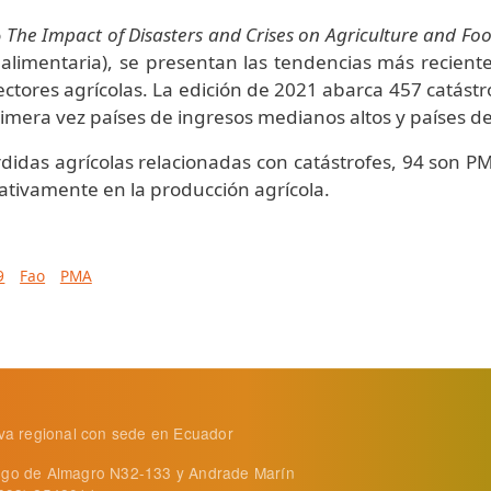
o
The Impact of Disasters and Crises on Agriculture and Foo
ad alimentaria), se presentan las tendencias más recien
sectores agrícolas. La edición de 2021 abarca 457 catást
imera vez países de ingresos medianos altos y países de
didas agrícolas relacionadas con catástrofes, 94 son P
ativamente en la producción agrícola.
9
Fao
PMA
tiva regional con sede en Ecuador
ego de Almagro N32-133 y Andrade Marín