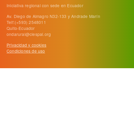
Iniciativa regional con sede en Ecuador
Av. Diego de Almagro N32-133 y Andrade Marín
Telf:(+593) 2548011
Quito-Ecuador
ondarural@ciespal.org
Privacidad y cookies
Condiciones de uso