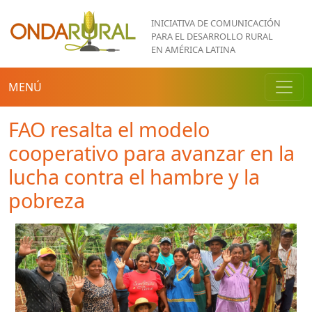
Pasar al contenido principal
INICIATIVA DE COMUNICACIÓN
PARA EL DESARROLLO RURAL
EN AMÉRICA LATINA
MENÚ
FAO resalta el modelo
cooperativo para avanzar en la
lucha contra el hambre y la
pobreza