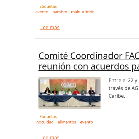
Etiquetas
evento
hambre
malnutrición
sobre FAO inicia ciclo de análisis
Lee más
Comité Coordinador FAO/
reunión con acuerdos pa
Entre el 22 
través de AG
Caribe.
Etiquetas
inocuidad
alimentos
evento
sobre Comité Coordinador FAO/OMS
Lee más