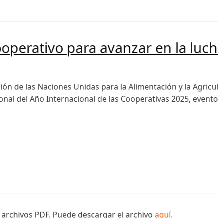
2025 con la revisión de avances y coordinación de acciones
operativo para avanzar en la luch
ón de las Naciones Unidas para la Alimentación y la Agricul
nal del Año Internacional de las Cooperativas 2025, evento
rativo para avanzar en la lucha contra el hambre y la pobr
 archivos PDF. Puede descargar el archivo
aquí
.