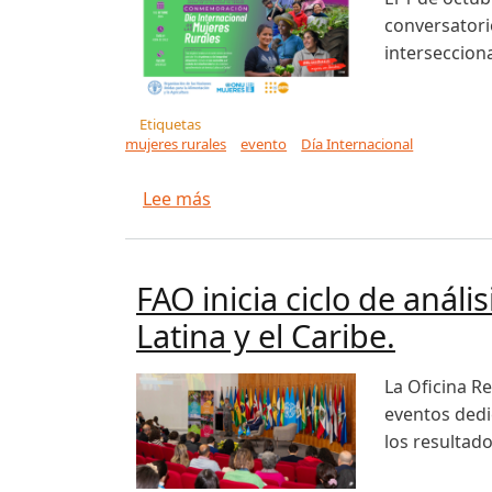
conversatori
intersecciona
Etiquetas
mujeres rurales
evento
Día Internacional
sobre Evento de conmemoración de
Lee más
FAO inicia ciclo de anál
Latina y el Caribe.
La Oficina R
eventos dedic
los resultad