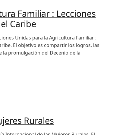
ura Familiar : Lecciones
el Caribe
iones Unidas para la Agricultura Familiar :
ibe. El objetivo es compartir los logros, las
e la promulgación del Decenio de la
endidas y desafíos pendientes desde América Latina y el Car
jeres Rurales
 Internacional de las Mujeres Rurales. El