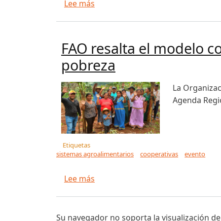
sobre PLACA fortalece su agenda 
Lee más
FAO resalta el modelo co
pobreza
La Organizaci
Agenda Regio
Etiquetas
sistemas agroalimentarios
cooperativas
evento
sobre FAO resalta el modelo coope
Lee más
Su navegador no soporta la visualización de