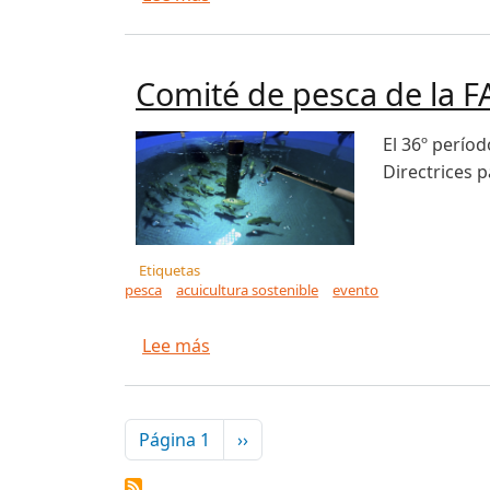
Comité de pesca de la FA
El 36º períod
Directrices p
Etiquetas
pesca
acuicultura sostenible
evento
sobre Comité de pesca de la FAO a
Lee más
Paginación
Siguiente página
Página 1
››