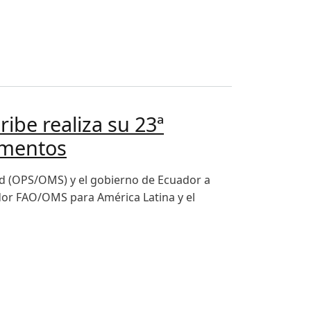
y el Caribe.
ibe realiza su 23ª
imentos
lud (OPS/OMS) y el gobierno de Ecuador a
dor FAO/OMS para América Latina y el
on acuerdos para mejorar la inocuidad de los alimentos