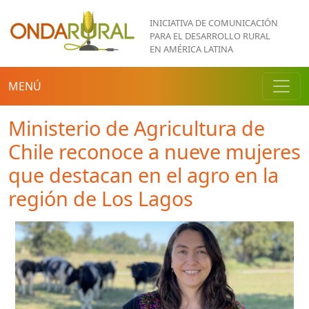
Pasar al contenido principal
INICIATIVA DE COMUNICACIÓN
PARA EL DESARROLLO RURAL
EN AMÉRICA LATINA
MENÚ
Ministerio de Agricultura de
Chile reconoce a nueve mujeres
que destacan en el agro en la
región de Los Lagos