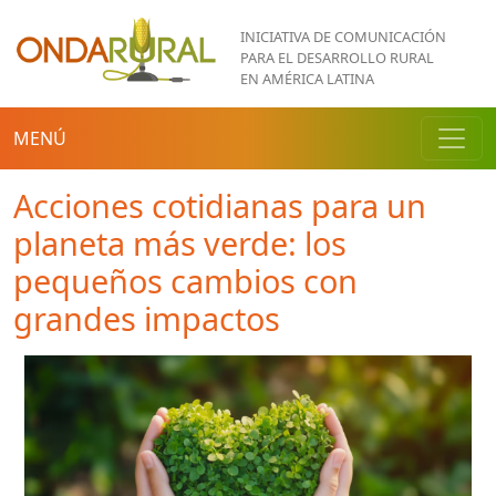
Pasar al contenido principal
INICIATIVA DE COMUNICACIÓN
PARA EL DESARROLLO RURAL
EN AMÉRICA LATINA
MENÚ
Acciones cotidianas para un
planeta más verde: los
pequeños cambios con
grandes impactos