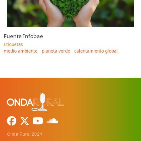
Fuente
Infobae
Etiquetas
medio ambiente
planeta verde
calentamiento global
Onda Rural 2024