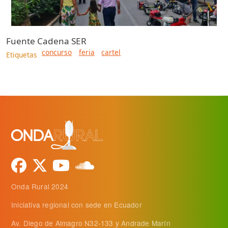
Fuente
Cadena SER
concurso
feria
cartel
Etiquetas
Onda Rural 2024
Iniciativa regional con sede en Ecuador
Av. Diego de Almagro N32-133 y Andrade Marín