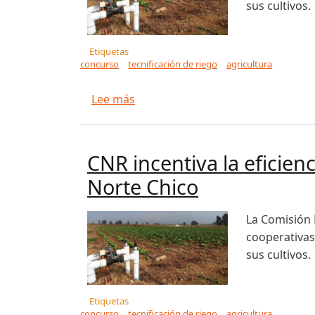
sus cultivos.
Etiquetas
concurso
tecnificación de riego
agricultura
sobre CNR incentiva la eficiencia
Lee más
CNR incentiva la eficien
Norte Chico
La Comisión 
cooperativas”
sus cultivos.
Etiquetas
concurso
tecnificación de riego
agricultura