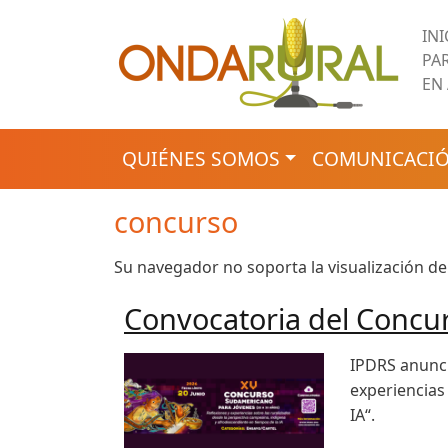
Pasar al contenido principal
IN
PA
EN
NAVEGACIÓN PRINCIPAL
QUIÉNES SOMOS
COMUNICACIÓ
concurso
Su navegador no soporta la visualización de
Convocatoria del Concu
IPDRS anunci
experiencias
IA“.