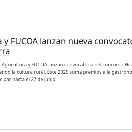
 hídrica en pequeños agricultores y cooperativas del Norte C
ra y FUCOA lanzan nueva convocat
rra
e Agricultura y FUCOA lanzan convocatoria del concurso Hist
endo la cultura rural. Este 2025 suma premios a la gastrono
ipar hasta el 27 de junio.
 FUCOA lanzan nueva convocatoria del concurso Historias d