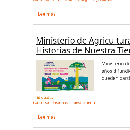
sobre CNR incentiva la eficiencia
Lee más
Ministerio de Agricultu
Historias de Nuestra Tie
Ministerio d
años difundi
pueden partic
Etiquetas
concurso
historias
nuestra tierra
sobre Ministerio de Agricultura y
Lee más