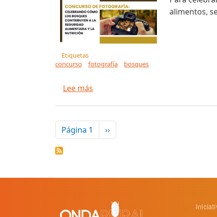
alimentos, se
Etiquetas
concurso
fotografía
bosques
sobre Concurso de fotografía: Cel
Lee más
Paginación
Siguiente página
Página 1
››
Inicia