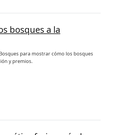
erra
los bosques a la
os Bosques para mostrar cómo los bosques
ión y premios.
d económica "