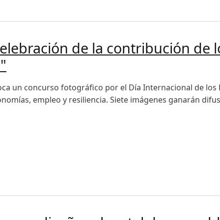
anza convocatoria 2026 del concurso Historias de Nuestra Ti
elebración de la contribución de 
"
ca un concurso fotográfico por el Día Internacional de l
nomías, empleo y resiliencia. Siete imágenes ganarán difus
bración de la contribución de los bosques a la prosperida