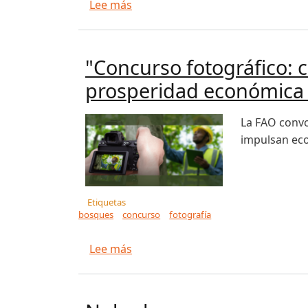
sobre Ministerio de Agricultura l
Lee más
"Concurso fotográfico: c
prosperidad económica 
La FAO convo
impulsan eco
Etiquetas
bosques
concurso
fotografía
sobre "Concurso fotográfico: cele
Lee más