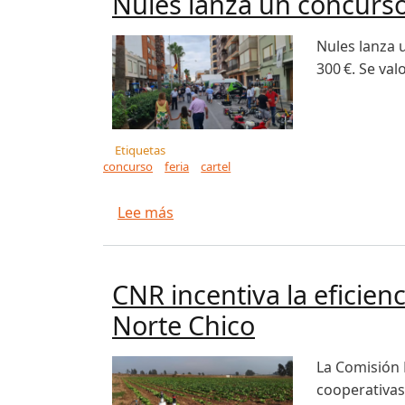
Nules lanza un concurso 
Nules lanza u
300 €. Se val
Etiquetas
concurso
feria
cartel
sobre Nules lanza un concurso par
Lee más
CNR incentiva la eficien
Norte Chico
La Comisión 
cooperativas”