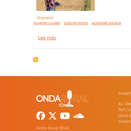
Etiquetas
mujeres rurales
subvenciones
actividad agraria
sobre El Ministerio de Agricultura
Lee más
Inicia
Av. Di
Telf:(
Quito-
ondaru
Onda Rural 2024