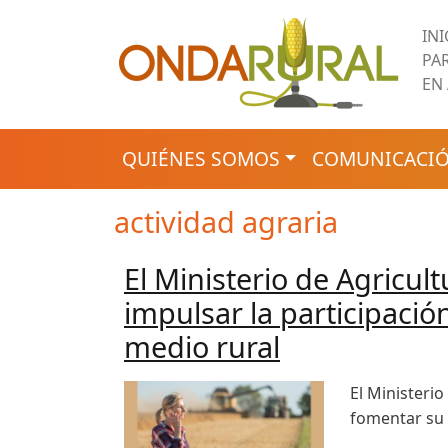
Pasar al contenido principal
IN
PA
EN
NAVEGACIÓN PRINCIPAL
QUIÉNES SOMOS
COMUNICACIÓ
actividad agraria
El Ministerio de Agricul
impulsar la participació
medio rural
El Ministeri
fomentar su p