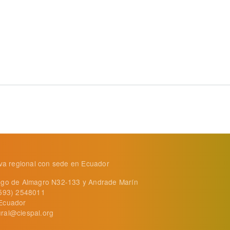
, Pesca y Alimentación destina 500.000 euros para impulsar 
tiva regional con sede en Ecuador
ego de Almagro N32-133 y Andrade Marín
+593) 2548011
Ecuador
ral@ciespal.org