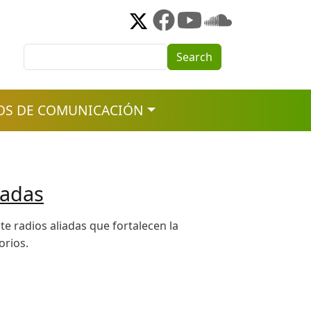
Search
Search
OS DE COMUNICACIÓN
iadas
e radios aliadas que fortalecen la
orios.