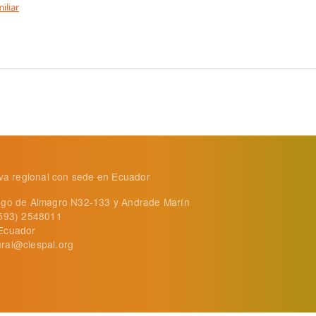
iliar
su difusión gracias a radios aliadas
tiva regional con sede en Ecuador
ego de Almagro N32-133 y Andrade Marín
+593) 2548011
Ecuador
ral@ciespal.org