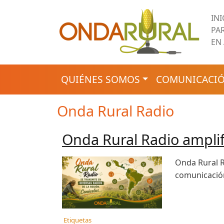
Pasar al contenido principal
IN
PA
EN
NAVEGACIÓN PRINCIPAL
QUIÉNES SOMOS
COMUNICACIÓ
Onda Rural Radio
Onda Rural Radio amplifi
Onda Rural R
comunicación 
Etiquetas