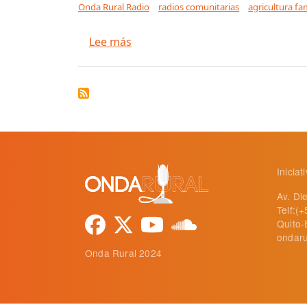
Onda Rural Radio
radios comunitarias
agricultura fam
sobre Onda Rural Radio amplifica 
Lee más
Inicia
Av. Di
Telf:(
Quito-
ondaru
Onda Rural 2024