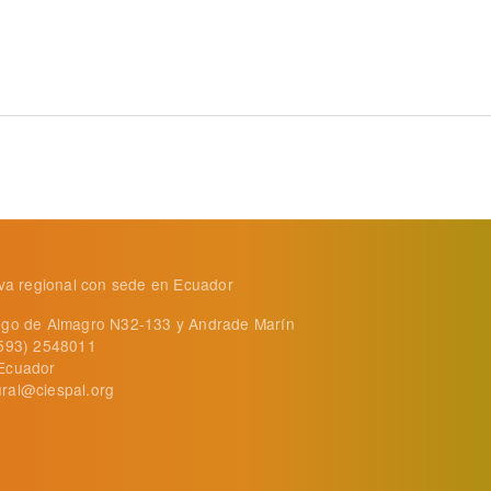
ar tecnologías para transformar el tambo
tiva regional con sede en Ecuador
ego de Almagro N32-133 y Andrade Marín
+593) 2548011
Ecuador
ral@ciespal.org