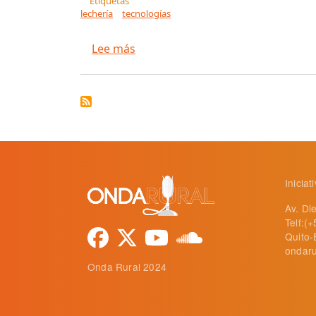
Etiquetas
lechería
tecnologías
sobre Lechería inteligente: aplic
Lee más
Inicia
Av. Di
Telf:(
Quito-
ondaru
Onda Rural 2024