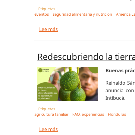
Etiquetas
eventos
seguridad alimentaria y nutrición
América La
sobre Día Mundial de la Inocuidad
Lee más
Redescubriendo la tierra:
Buenas práct
Reinaldo Sán
anuncia con
Intibucá.
Etiquetas
agricultura familiar
FAO. experiencias
Honduras
sobre Redescubriendo la tierra: div
Lee más