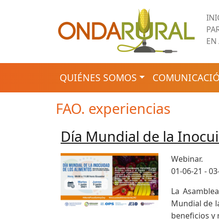
Pasar al contenido principal
IN
PA
EN
NAVEGACIÓN PRINCIPAL
QUIÉNES SOMOS
COMUNICACIÓ
FAO. experiencias
Día Mundial de la Inocui
Webinar.
01-06-21 - 03
La Asamblea
Mundial de l
beneficios y 