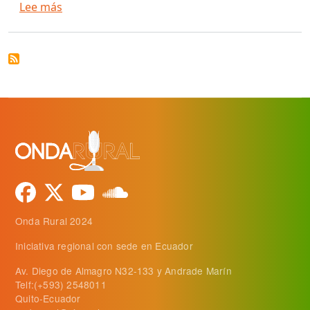
sobre ¡La feria más importante de la Agricultur
Lee más
Onda Rural 2024
Iniciativa regional con sede en Ecuador
Av. Diego de Almagro N32-133 y Andrade Marín
Telf:(+593) 2548011
Quito-Ecuador