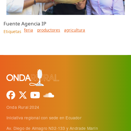
Fuente
Agencia IP
feria
productores
agricultura
Etiquetas
Onda Rural 2024
Iniciativa regional con sede en Ecuador
Av. Diego de Almagro N32-133 y Andrade Marín