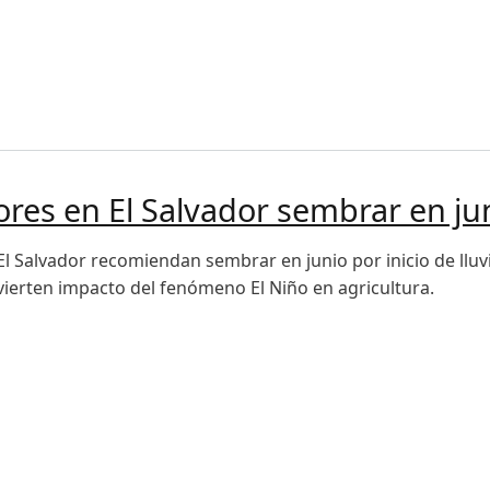
l Niño es clave para anticipar sus impactos en la agricul
res en El Salvador sembrar en ju
El Salvador recomiendan sembrar en junio por inicio de lluv
dvierten impacto del fenómeno El Niño en agricultura.
 en El Salvador sembrar en junio