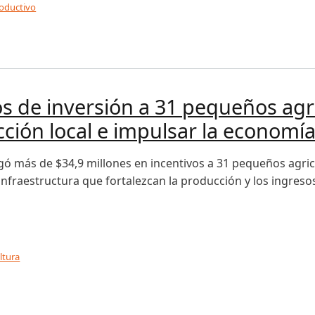
roductivo
reorganiza la gestión agrícola, productiva y comercial
s de inversión a 31 pequeños agri
cción local e impulsar la economía
ó más de $34,9 millones en incentivos a 31 pequeños agricu
nfraestructura que fortalezcan la producción y los ingresos
ltura
 inversión a 31 pequeños agricultores de Valdivia para fort