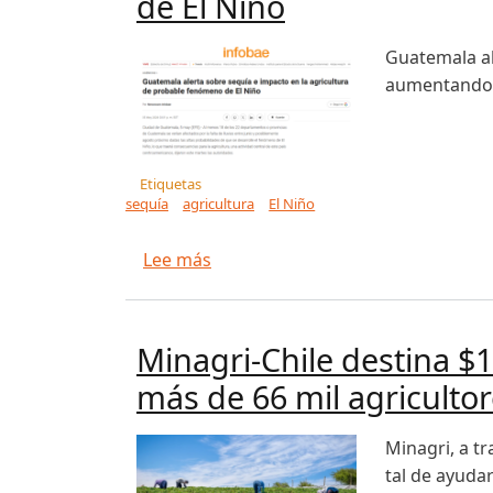
de El Niño
Guatemala al
aumentando i
Etiquetas
sequía
agricultura
El Niño
sobre Guatemala alerta sobre seq
Lee más
Minagri-Chile destina $1
más de 66 mil agriculto
Minagri, a t
tal de ayuda