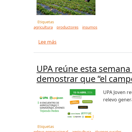
Etiquetas
agricultura
productores
insumos
sobre Minagri-Chile destina $13 m
Lee más
UPA reúne esta semana a
demostrar que “el campo
UPA Joven re
relevo gener
Etiquetas
relevo generacional
agricultura
jóvenes rurales