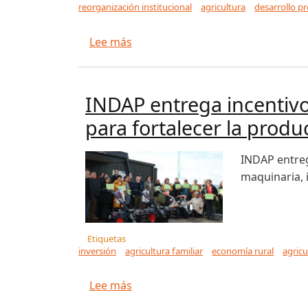
reorganización institucional
agricultura
desarrollo p
sobre ECUADOR: Nuevo ministerio 
Lee más
INDAP entrega incentivo
para fortalecer la produ
INDAP entreg
maquinaria, i
Etiquetas
inversión
agricultura familiar
economía rural
agricu
sobre INDAP entrega incentivos de
Lee más