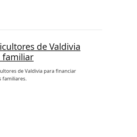
cultores de Valdivia
 familiar
ltores de Valdivia para financiar
 familiares.
alecer la producción local e impulsar la economía familiar