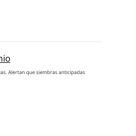
tura costarricense
nio
ias. Alertan que siembras anticipadas