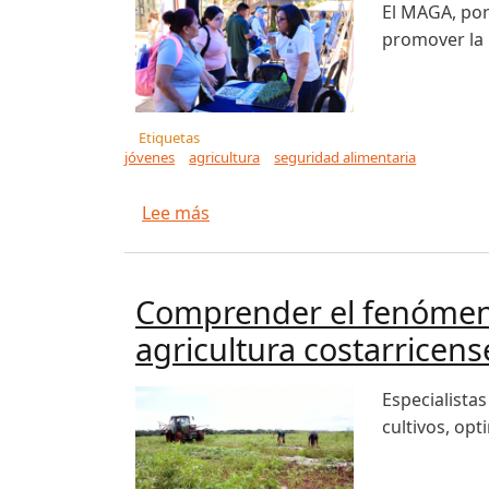
El MAGA, por
promover la 
Etiquetas
jóvenes
agricultura
seguridad alimentaria
sobre Mes de la Juventud 2026 imp
Lee más
Comprender el fenómeno 
agricultura costarricens
Especialista
cultivos, opt