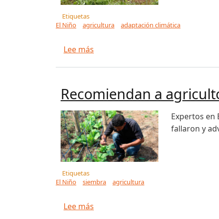
Etiquetas
El Niño
agricultura
adaptación climática
sobre Comprender el fenómeno de E
Lee más
Recomiendan a agriculto
Expertos en 
fallaron y a
Etiquetas
El Niño
siembra
agricultura
sobre Recomiendan a agricultores
Lee más