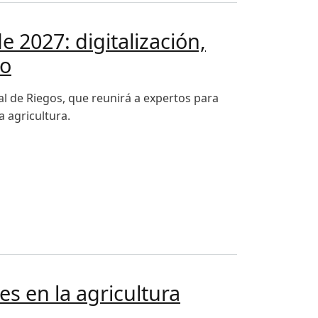
e 2027: digitalización,
co
al de Riegos, que reunirá a expertos para
a agricultura.
io climático y gobernanza centrarán el debate técnico
es en la agricultura