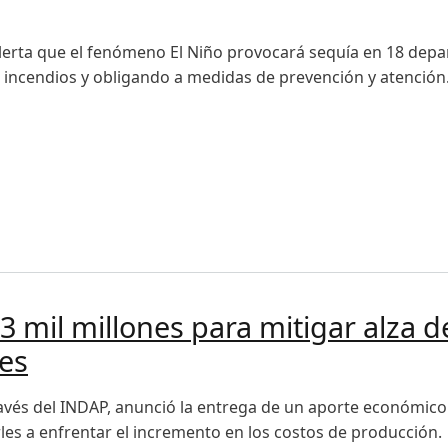
erta que el fenómeno El Niño provocará sequía en 18 depar
ncendios y obligando a medidas de prevención y atención
uía e impacto en la agricultura de probable fenómeno de E
3 mil millones para mitigar alza 
res
ravés del INDAP, anunció la entrega de un aporte económico
rles a enfrentar el incremento en los costos de producción.