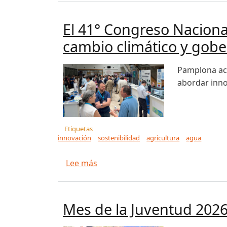
El 41° Congreso Nacional 
cambio climático y gobe
Pamplona aco
abordar innov
Etiquetas
innovación
sostenibilidad
agricultura
agua
sobre El 41° Congreso Nacional de 
Lee más
Mes de la Juventud 2026 