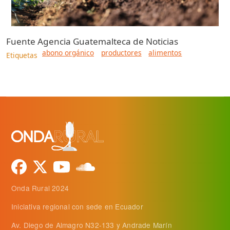
Fuente
Agencia Guatemalteca de Noticias
abono orgánico
productores
alimentos
Etiquetas
Onda Rural 2024
Iniciativa regional con sede en Ecuador
Av. Diego de Almagro N32-133 y Andrade Marín