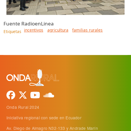
Fuente
RadioenLinea
incentivos
agricultura
familias rurales
Etiquetas
Onda Rural 2024
Iniciativa regional con sede en Ecuador
Av. Diego de Almagro N32-133 y Andrade Marín