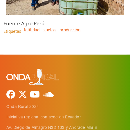
Fuente
Agro Perú
fetilidad
suelos
producción
Etiquetas
Onda Rural 2024
Iniciativa regional con sede en Ecuador
Av. Diego de Almagro N32-133 y Andrade Marín