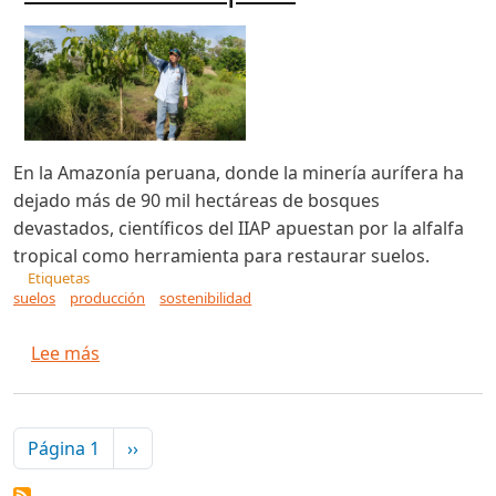
En la Amazonía peruana, donde la minería aurífera ha
dejado más de 90 mil hectáreas de bosques
devastados, científicos del IIAP apuestan por la alfalfa
tropical como herramienta para restaurar suelos.
Etiquetas
suelos
producción
sostenibilidad
sobre Biorremediación de suelos con alfalfa tro
Lee más
Paginación
Siguiente página
Página 1
››