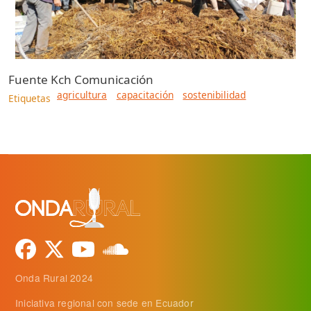
Fuente
Kch Comunicación
agricultura
capacitación
sostenibilidad
Etiquetas
Onda Rural 2024
Iniciativa regional con sede en Ecuador