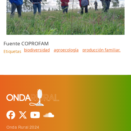
Fuente
COPROFAM
biodiversidad
agroecología
producción familiar.
Etiquetas
Onda Rural 2024