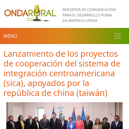
Pasar al contenido principal
INICIATIVA DE COMUNICACIÓN
PARA EL DESARROLLO RURAL
EN AMÉRICA LATINA
MENÚ
Lanzamiento de los proyectos
de cooperación del sistema de
integración centroamericana
(sica), apoyados por la
república de china (taiwán)