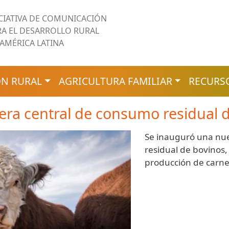
ICIATIVA DE COMUNICACIÓN
RA EL DESARROLLO RURAL
 AMÉRICA LATINA
N RURAL
AGRICULTURA FAMILIAR
RECURS
era central de consumo residual 
Se inauguró una nue
residual de bovinos, 
producción de carne