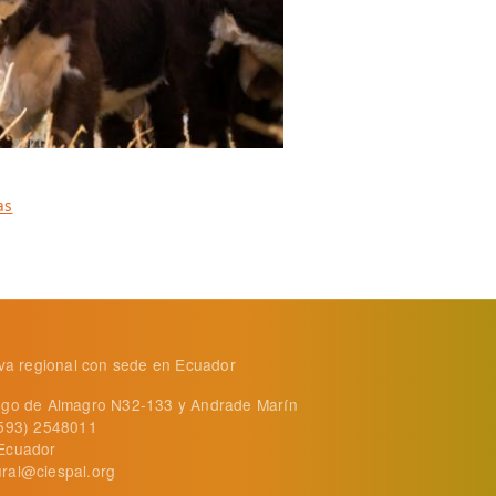
as
tiva regional con sede en Ecuador
ego de Almagro N32-133 y Andrade Marín
+593) 2548011
Ecuador
ral@ciespal.org