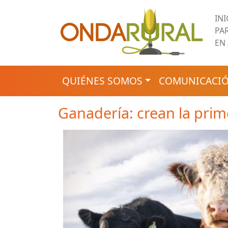
Pasar al contenido principal
IN
PA
EN
NAVEGACIÓN PRINCIPAL
QUIÉNES SOMOS
COMUNICACIÓ
Ganadería: crean la prim