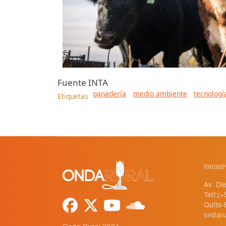
Fuente
INTA
ganadería
medio ambiente
tecnologí
Etiquetas
Inicia
Av. Di
Telf:(
Quito-
ondaru