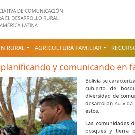
ICIATIVA DE COMUNICACIÓN
RA EL DESARROLLO RURAL
 AMÉRICA LATINA
N RURAL
AGRICULTURA FAMILIAR
RECURS
planificando y comunicando en fa
Bolivia se caracteriz
cubierto de bosq
diversidad de comu
desarrollan su vida
estos.
Las comunidades de
bosques y tierra