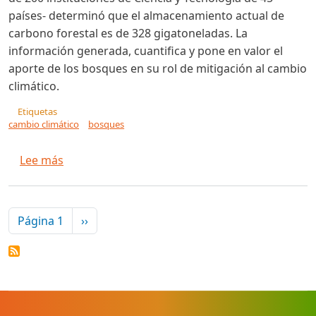
países- determinó que el almacenamiento actual de
carbono forestal es de 328 gigatoneladas. La
información generada, cuantifica y pone en valor el
aporte de los bosques en su rol de mitigación al cambio
climático.
Etiquetas
cambio climático
bosques
sobre Se cuantifica el aporte de los bosques de
Lee más
Paginación
Siguiente página
Página 1
››