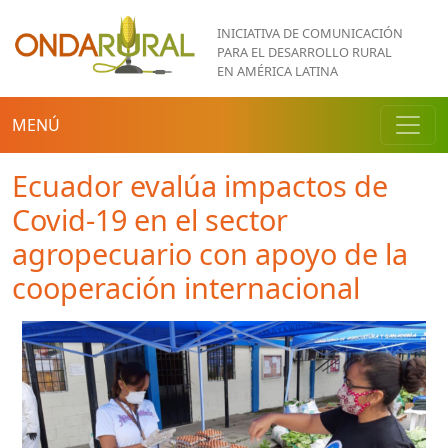
Pasar al contenido principal
INICIATIVA DE COMUNICACIÓN
PARA EL DESARROLLO RURAL
EN AMÉRICA LATINA
MENÚ
Ecuador evalúa impactos de
Covid-19 en el sector
agropecuario con apoyo de la
cooperación internacional