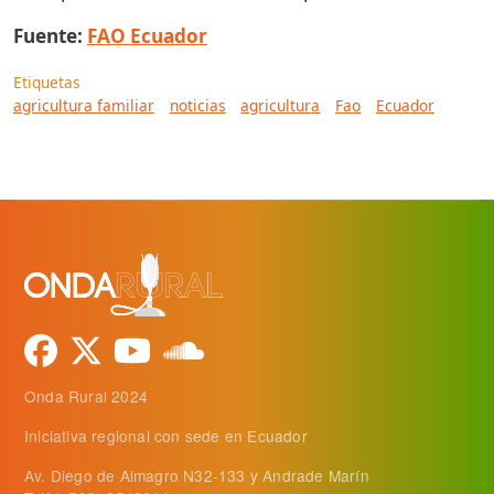
Fuente:
FAO Ecuador
Etiquetas
agricultura familiar
noticias
agricultura
Fao
Ecuador
Onda Rural 2024
Iniciativa regional con sede en Ecuador
Av. Diego de Almagro N32-133 y Andrade Marín