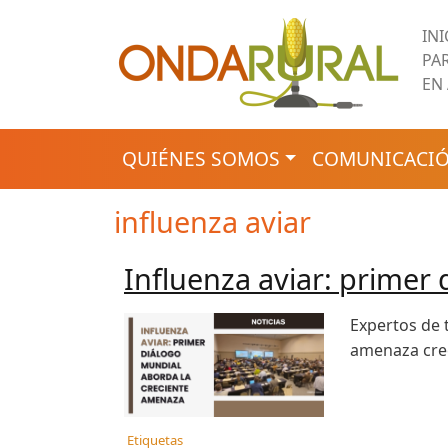
Pasar al contenido principal
IN
PA
EN
NAVEGACIÓN PRINCIPAL
QUIÉNES SOMOS
COMUNICACIÓ
influenza aviar
Influenza aviar: primer
Expertos de 
amenaza crec
Etiquetas