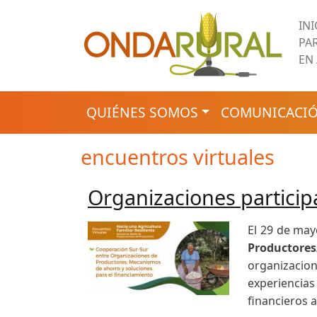
Pasar al contenido principal
IN
PA
EN
NAVEGACIÓN PRINCIPAL
QUIÉNES SOMOS
COMUNICACIÓ
encuentros virtuales
Organizaciones particip
El 29 de may
Productore
organizacion
experiencia
financieros 