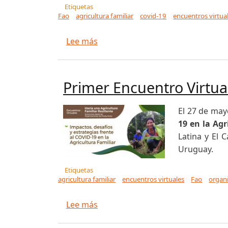
Etiquetas
Fao
agricultura familiar
covid-19
encuentros virtua
sobre Organizaciones participaro
Lee más
Primer Encuentro Virtua
El 27 de may
19 en la Agr
Latina y El 
Uruguay.
Etiquetas
agricultura familiar
encuentros virtuales
Fao
organ
sobre Primer Encuentro Virtual f
Lee más